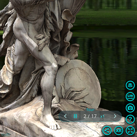
Tour
2
/
17
Viz4D