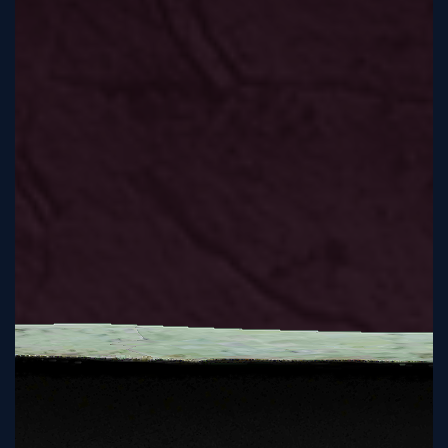
Tutorial
Viz4D
Mesh
VR
Metaverse
Technology
Cooperation
Marketing
Login