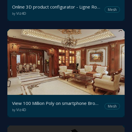
Online 3D product configurator - Ligne Roset
Mesh
Viz4D
by
View 100 Million Poly on smartphone Browser with Viz4D - Real-time Interactive Archviz
Mesh
Viz4D
by