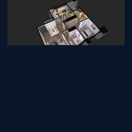
三重
Fusion
Tim
by