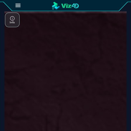
4D
Gallery
Viz4D
Fusion
Viz4D
Mesh
Pricing
Tutorial
Viz4D
Fusion