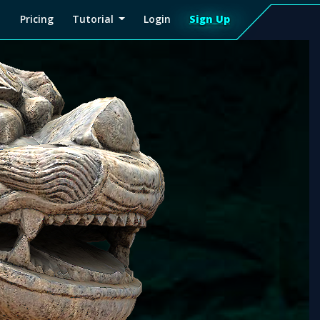
Pricing
Tutorial
Login
Sign Up
Sign
Up