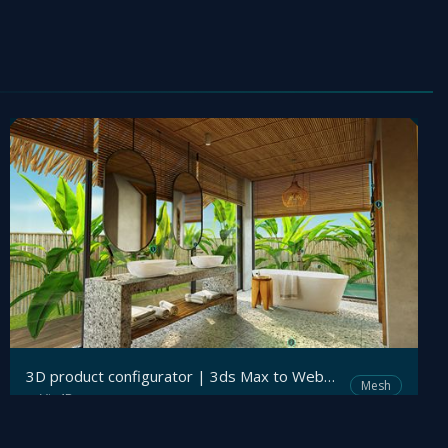
3D product configurator | 3ds Max to WebGL configurator
Mesh
Viz4D
by