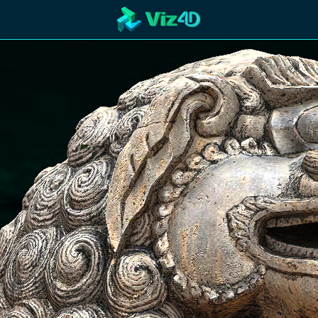
R
Technology
Cooperation
Marketing
Login
etaverse