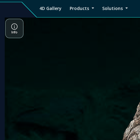
4D Gallery
Products
Solutions
4D
Viz4D
Viz4D
Pricing
Tutorial
Tutorial
V
Gallery
Fusion
Mesh
Viz4D
Viz4D
M
Fusion
Mesh