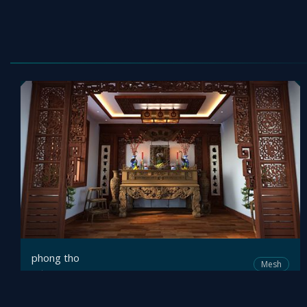
phong tho
Mesh
tung
by