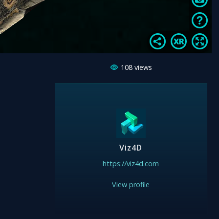
108
views
Viz4D
https://viz4d.com
View profile