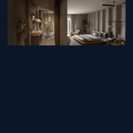
Homestay design by Phan Xuân Thủy
Mesh
Viz4D
by