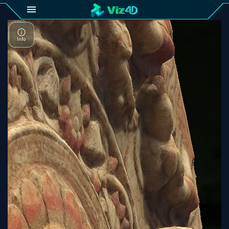
4D
Gallery
Viz4D
Fusion
Viz4D
Mesh
Pricing
Tutorial
Viz4D
Fusion