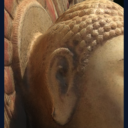
Tutorial
Viz4D
Mesh
VR
Metaverse
Technology
Cooperation
Marketing
Login