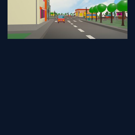
traffic park
Mesh
neda
by