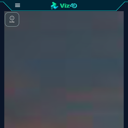
4D
Gallery
Viz4D
Fusion
Viz4D
Mesh
Pricing
Tutorial
Viz4D
Fusion