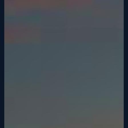
Tutorial
Viz4D
Mesh
VR
Metaverse
Technology
Cooperation
Marketing
Login