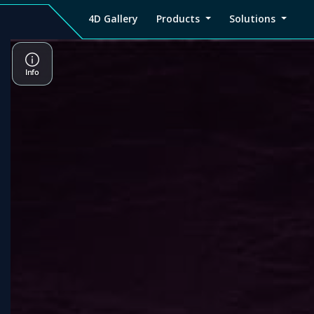
4D Gallery
Products
Solutions
4D
Viz4D
Viz4D
Pricing
Tutorial
Tutorial
V
Gallery
Fusion
Mesh
Viz4D
Viz4D
M
Fusion
Mesh