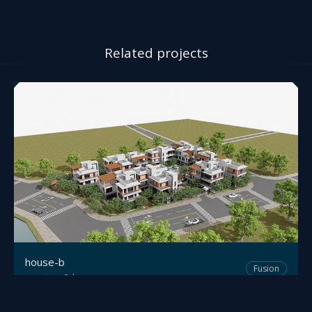
Related projects
house-b
Fusion
yutong3d
by