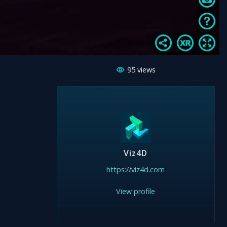
95
views
Viz4D
https://viz4d.com
View profile