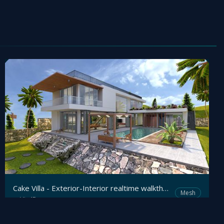
Cake Villa - Exterior-Interior realtime walkthrough on browser
Mesh
Viz4D
by