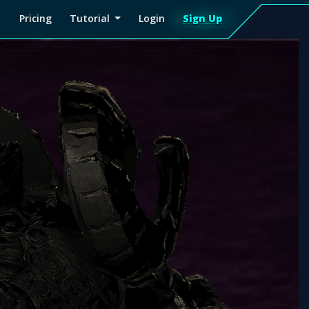
Pricing
Tutorial
Login
Sign Up
Sign
Up