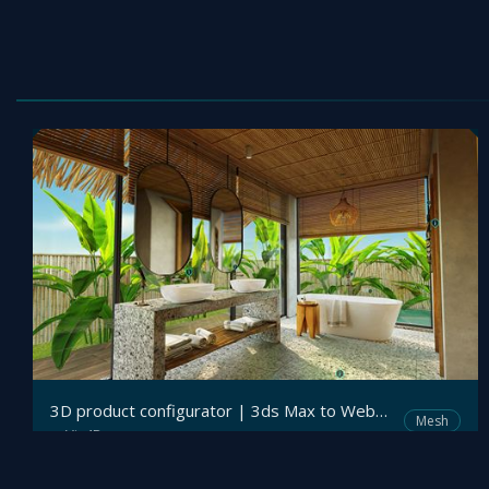
3D product configurator | 3ds Max to WebGL configurator
Mesh
Viz4D
by