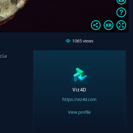
1065
views
 của
Viz4D
https://viz4d.com
View profile