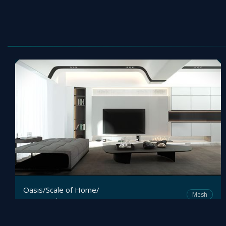
Oasis/Scale of Home/
Mesh
pinray3d
by