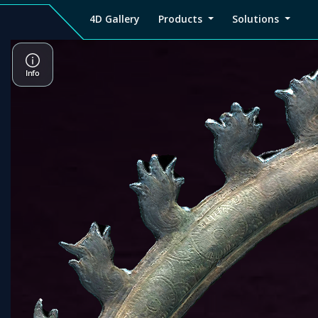
4D Gallery
Products
Solutions
4D
Viz4D
Viz4D
Pricing
Tutorial
Tutorial
V
Gallery
Fusion
Mesh
Viz4D
Viz4D
M
Fusion
Mesh