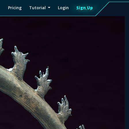
Pricing
Tutorial
Login
Sign Up
Sign
Up