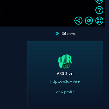
136
views
VR3D.vn
https://vr3d.vn/en/
View profile