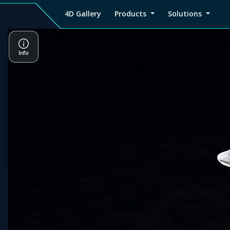
4D Gallery
Products
Solutions
4D
Viz4D
Viz4D
Pricing
Tutorial
Tutorial
V
Gallery
Fusion
Mesh
Viz4D
Viz4D
M
Fusion
Mesh