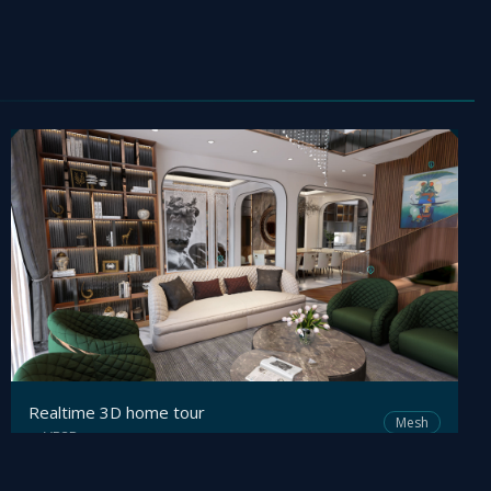
Realtime 3D home tour
Mesh
VR3D.vn
by