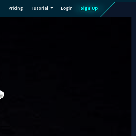
Pricing
Tutorial
Login
Sign Up
Sign
Up