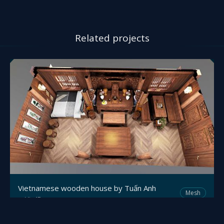
Related projects
Vietnamese wooden house by Tuấn Anh
Mesh
Viz4D
by