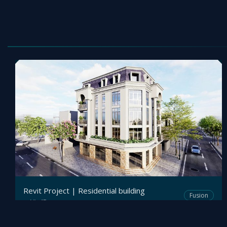
Revit Project | Residential building
Fusion
Viz4D
by