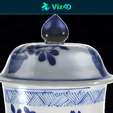
R
Technology
Cooperation
Marketing
Login
etaverse