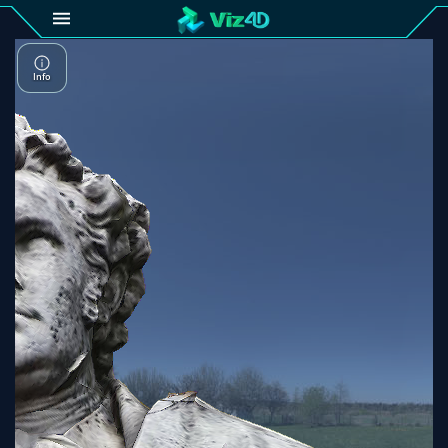
4D
Gallery
Viz4D
Fusion
Viz4D
Mesh
Pricing
Tutorial
Viz4D
Fusion