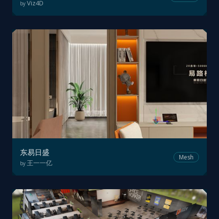
Viz4D
by
东易日盛
Mesh
王一一亿
by