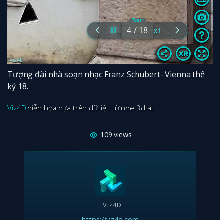
Tượng đài nhà soạn nhạc Franz Schubert- Vienna thế
kỷ 18.
Viz4D
diễn họa dựa trên dữ liệu từ noe-3d.at
109
views
Viz4D
https://viz4d.com