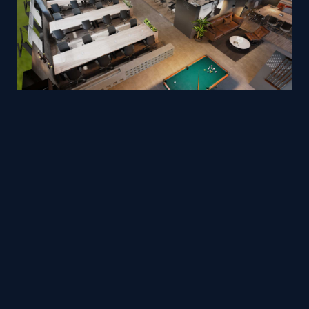
1Office real-time 3D tour
Mesh
Viz4D
by