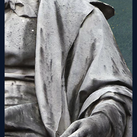
Tutorial
Viz4D
Mesh
VR
Metaverse
Technology
Cooperation
Marketing
Login