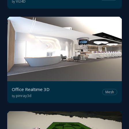
Viz4D
by
Office Realtime 3D
Mesh
pinray3d
by