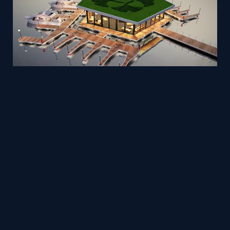
Resort boat dock - exterior Archviz
Mesh
Viz4D
by