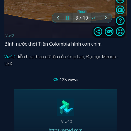
Bình nước thời Tiền Colombia hình con chim.
Viz4D
diễn họa theo dữ liệu của Cmp Lab, Đại học Merida -
UEX
128
views
Viz4D
https://viz4d.com