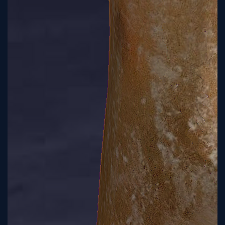
Tutorial
Viz4D
Mesh
VR
Metaverse
Technology
Cooperation
Marketing
Login