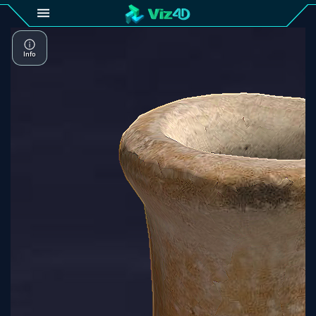
4D
Gallery
Viz4D
Fusion
Viz4D
Mesh
Pricing
Tutorial
Viz4D
Fusion