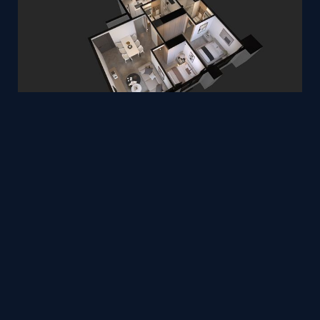
三重
Fusion
Tim
by