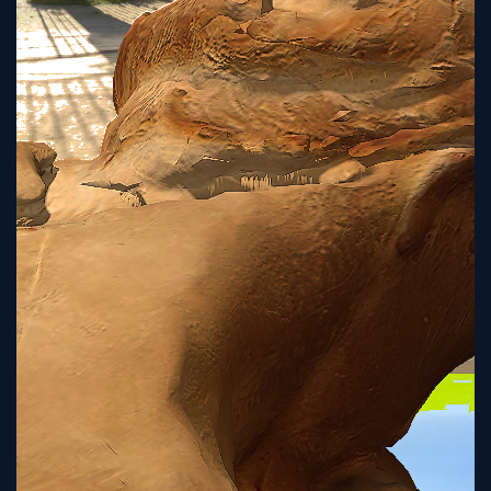
Tutorial
Viz4D
Mesh
VR
Metaverse
Technology
Cooperation
Marketing
Login