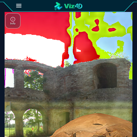
4D
Gallery
Viz4D
Fusion
Viz4D
Mesh
Pricing
Tutorial
Viz4D
Fusion