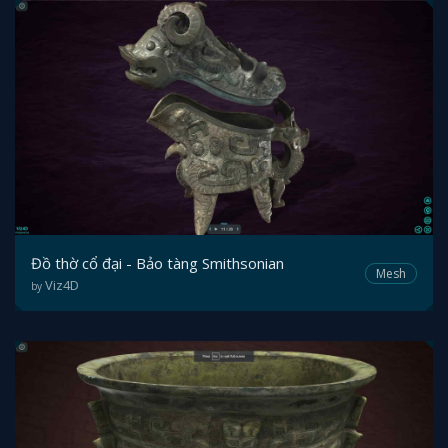
Đồ thờ cổ đại - Bảo tàng Smithsonian
Mesh
Viz4D
by