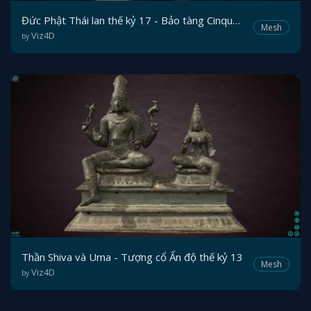
Đức Phật Thái lan thế kỷ 17 - Bảo tàng Cinquantenaire.
Mesh
Viz4D
by
Thần Shiva và Uma - Tượng cổ Ấn độ thế kỷ 13
Mesh
Viz4D
by