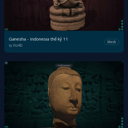
Ganesha - Indonesia thế kỷ 11
Mesh
Viz4D
by