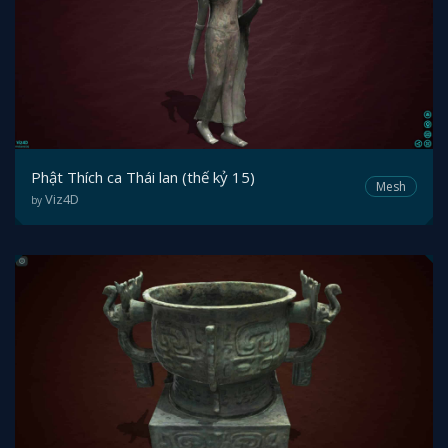
Phật Thích ca Thái lan (thế kỷ 15)
Mesh
Viz4D
by