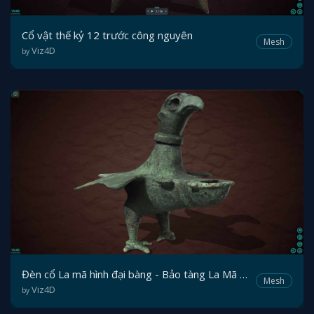
Cổ vật thế kỷ 12 trước công nguyên
Mesh
Viz4D
by
Đèn cổ La mã hình đại bàng - Bảo tàng La Mã LWL
Mesh
Viz4D
by