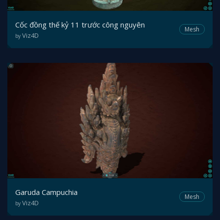
Cốc đồng thế kỷ 11 trước công nguyên
Mesh
Viz4D
by
Garuda Campuchia
Mesh
Viz4D
by