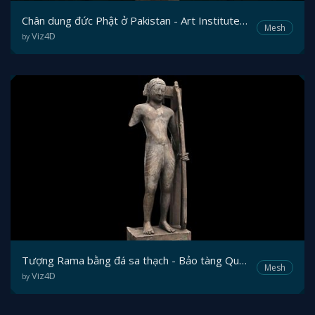
Chân dung đức Phật ở Pakistan - Art Institute of Chicago
Mesh
Viz4D
by
Tượng Rama bằng đá sa thạch - Bảo tàng Quốc gia Campuchia
Mesh
Viz4D
by