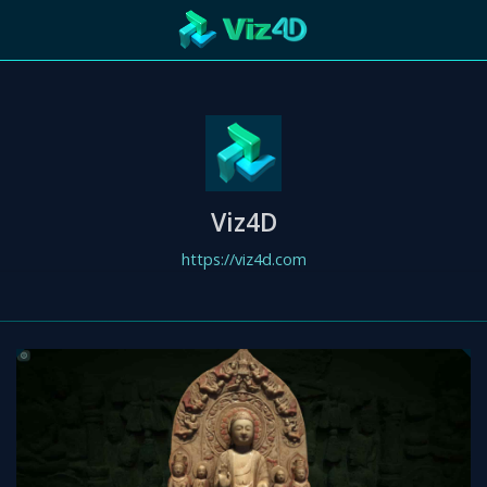
R
Technology
Cooperation
Marketing
Login
etaverse
Viz4D
https://viz4d.com