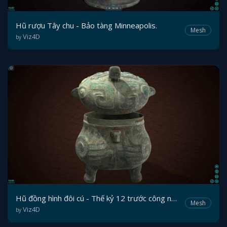
Hũ rượu Tây chu - Bảo tàng Minneapolis.
Mesh
Viz4D
by
Hũ đồng hình đôi cú - Thế kỷ 12 trước công nguyên
Mesh
Viz4D
by