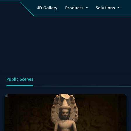
4D Gallery
Products
Solutions
4D
Viz4D
Viz4D
Pricing
Tutorial
Tutorial
V
Gallery
Fusion
Mesh
Viz4D
Viz4D
M
Fusion
Mesh
Public Scenes