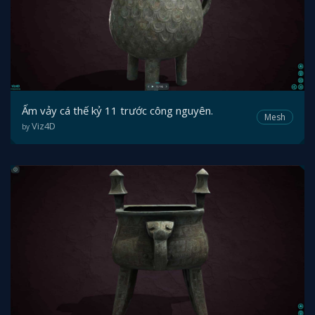
Ấm vảy cá thế kỷ 11 trước công nguyên.
Mesh
Viz4D
by