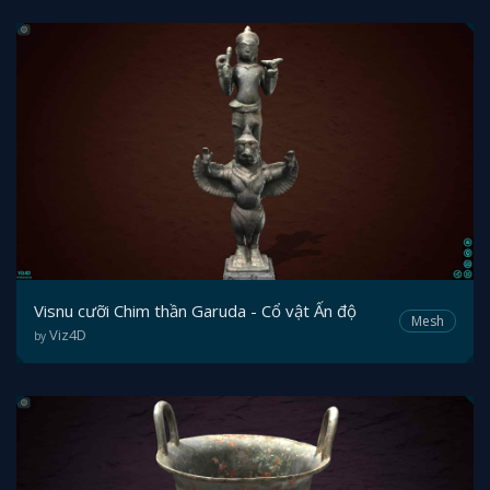
Visnu cưỡi Chim thần Garuda - Cổ vật Ấn độ
Mesh
Viz4D
by