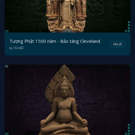
Tượng Phật 1500 năm - Bảo tàng Cleveland.
Mesh
Viz4D
by