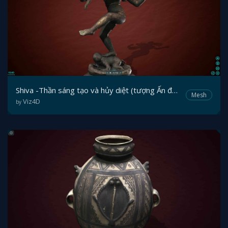
Shiva -Thần sáng tạo và hủy diệt (tượng Ấn độ thế kỷ 12)
Mesh
Viz4D
by