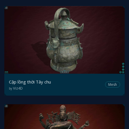
Cặp lồng thời Tây chu
Mesh
Viz4D
by