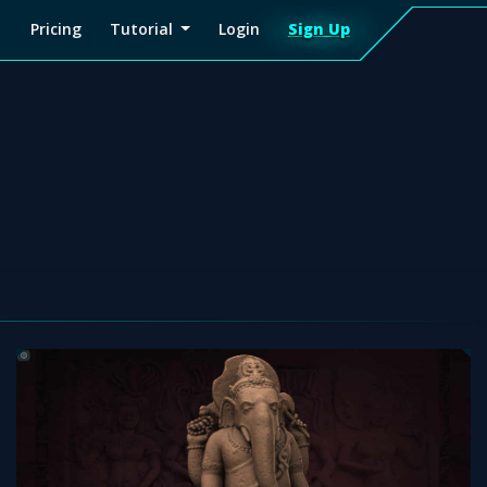
Pricing
Tutorial
Login
Sign Up
Sign
Up