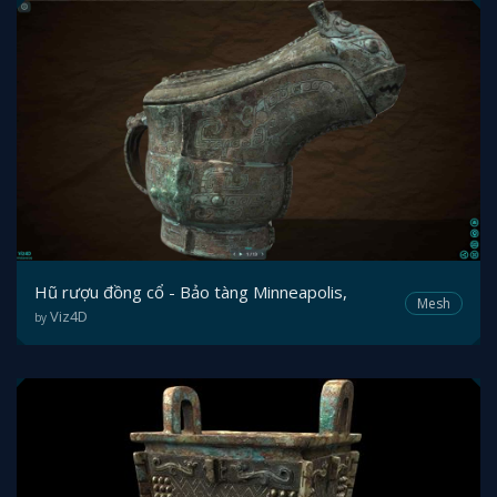
Hũ rượu đồng cổ - Bảo tàng Minneapolis,
Mesh
Viz4D
by